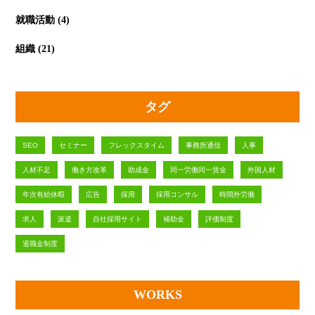
就職活動
(4)
組織
(21)
タグ
SEO
セミナー
フレックスタイム
事務所通信
人事
人材不足
働き方改革
助成金
同一労働同一賃金
外国人材
年次有給休暇
広告
採用
採用コンサル
時間外労働
求人
派遣
自社採用サイト
補助金
評価制度
退職金制度
WORKS