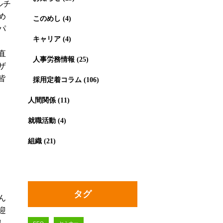
ルチ
め
このめし
(4)
パ
キャリア
(4)
直
人事労務情報
(25)
ザ
皆
採用定着コラム
(106)
人間関係
(11)
就職活動
(4)
組織
(21)
タグ
ん
迎
し