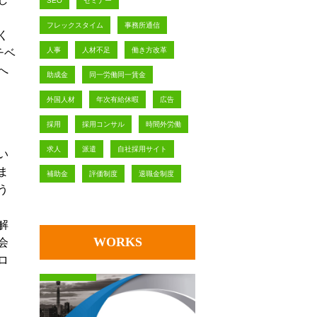
SEO
セミナー
フレックスタイム
事務所通信
く
人事
人材不足
働き方改革
チベ
へ
助成金
同一労働同一賃金
外国人材
年次有給休暇
広告
採用
採用コンサル
時間外労働
求人
派遣
自社採用サイト
い
ま
補助金
評価制度
退職金制度
う
解
WORKS
会
ロ