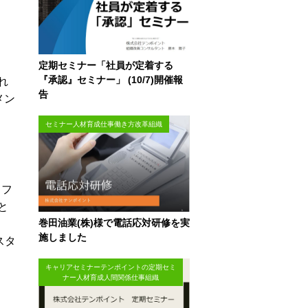
定期セミナー「社員が定着する
『承認』セミナー」 (10/7)開催報
れ
告
メン
セミナー人材育成仕事働き方改革組織
ラフ
と
巻田油業(株)様で電話応対研修を実
施しました
スタ
キャリアセミナーテンポイントの定期セミ
ナー人材育成人間関係仕事組織