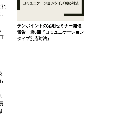
どれ
こ
テンポイントの定期セミナー開催
な
報告 第6回『コミュニケーション
前
タイプ別応対法』
を
も
リ
員
ま