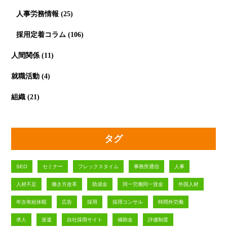
人事労務情報
(25)
採用定着コラム
(106)
人間関係
(11)
就職活動
(4)
組織
(21)
タグ
SEO
セミナー
フレックスタイム
事務所通信
人事
人材不足
働き方改革
助成金
同一労働同一賃金
外国人材
年次有給休暇
広告
採用
採用コンサル
時間外労働
求人
派遣
自社採用サイト
補助金
評価制度