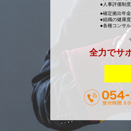
●人事評価制
●確定拠出年
●組織の健康
●各種コンサ
全力でサ