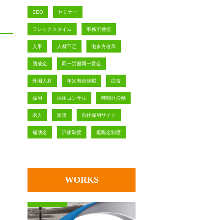
SEO
セミナー
フレックスタイム
事務所通信
人事
人材不足
働き方改革
助成金
同一労働同一賃金
外国人材
年次有給休暇
広告
採用
採用コンサル
時間外労働
求人
派遣
自社採用サイト
補助金
評価制度
退職金制度
WORKS