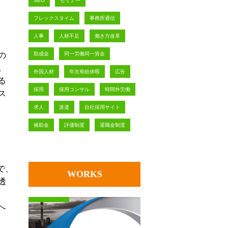
SEO
セミナー
フレックスタイム
事務所通信
人事
人材不足
働き方改革
助成金
同一労働同一賃金
の
。
外国人材
年次有給休暇
広告
る
採用
採用コンサル
時間外労働
ス
求人
派遣
自社採用サイト
補助金
評価制度
退職金制度
で、
WORKS
透
へ