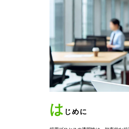
は
じめに