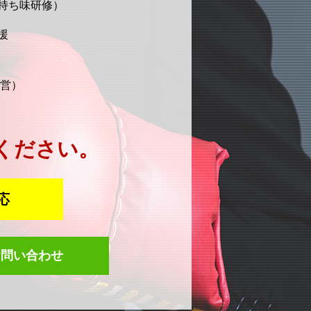
持ち味研修）
援
営）
。
ください。
応
お問い合わせ