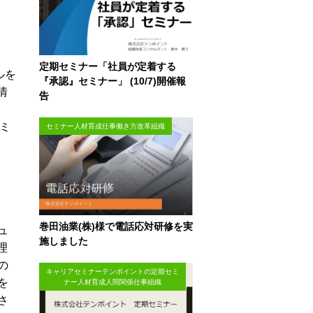
定期セミナー「社員が定着する
ルを
『承認』セミナー」 (10/7)開催報
情
告
、
コミ
セミナー人材育成仕事働き方改革組織
巻田油業(株)様で電話応対研修を実
ュ
施しました
理
の
キャリアセミナーテンポイントの定期セミ
を
ナー人材育成人間関係仕事組織
さ