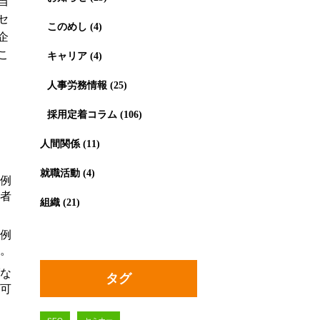
当
セ
このめし
(4)
企
こ
キャリア
(4)
人事労務情報
(25)
採用定着コラム
(106)
人間関係
(11)
就職活動
(4)
例
者
組織
(21)
例
。
な
タグ
可