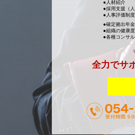
●人材紹介
●採用支援
（人
●人事評価制
●確定拠出年
●組織の健康
●各種コンサ
全力でサ