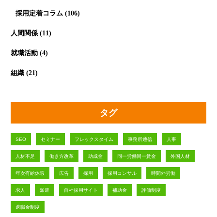
採用定着コラム
(106)
人間関係
(11)
就職活動
(4)
組織
(21)
タグ
SEO
セミナー
フレックスタイム
事務所通信
人事
人材不足
働き方改革
助成金
同一労働同一賃金
外国人材
年次有給休暇
広告
採用
採用コンサル
時間外労働
求人
派遣
自社採用サイト
補助金
評価制度
退職金制度