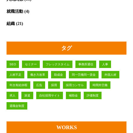
就職活動
(4)
組織
(21)
タグ
SEO
セミナー
フレックスタイム
事務所通信
人事
人材不足
働き方改革
助成金
同一労働同一賃金
外国人材
年次有給休暇
広告
採用
採用コンサル
時間外労働
求人
派遣
自社採用サイト
補助金
評価制度
退職金制度
WORKS