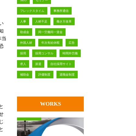
SEO
セミナー
フレックスタイム
事務所通信
人事
人材不足
働き方改革
い
知
助成金
同一労働同一賃金
本当
外国人材
年次有給休暇
広告
恐
採用
採用コンサル
時間外労働
求人
派遣
自社採用サイト
補助金
評価制度
退職金制度
WORKS
と
せ
じ
と