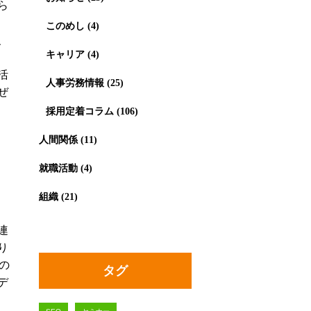
ら
このめし
(4)
、
キャリア
(4)
活
人事労務情報
(25)
ぜ
採用定着コラム
(106)
人間関係
(11)
就職活動
(4)
組織
(21)
連
り
の
タグ
デ