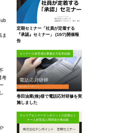
ub
定期セミナー「社員が定着する
『承認』セミナー」 (10/7)開催報
高ま
告
セミナー人材育成仕事働き方改革組織
不
選考
ー
し
巻田油業(株)様で電話応対研修を実
施しました
キャリアセミナーテンポイントの定期セミ
ナー人材育成人間関係仕事組織
や