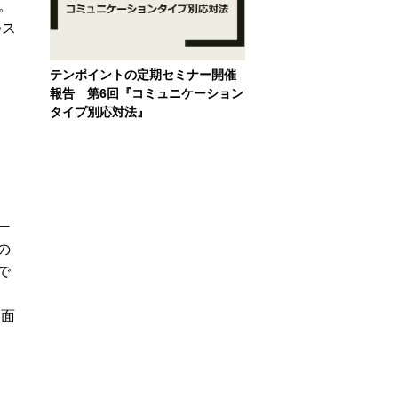
。
つス
テンポイントの定期セミナー開催
報告 第6回『コミュニケーション
タイプ別応対法』
ー
の
で
。面