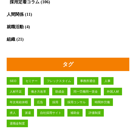
採用定着コラム
(106)
人間関係
(11)
就職活動
(4)
組織
(21)
タグ
SEO
セミナー
フレックスタイム
事務所通信
人事
人材不足
働き方改革
助成金
同一労働同一賃金
外国人材
年次有給休暇
広告
採用
採用コンサル
時間外労働
求人
派遣
自社採用サイト
補助金
評価制度
退職金制度