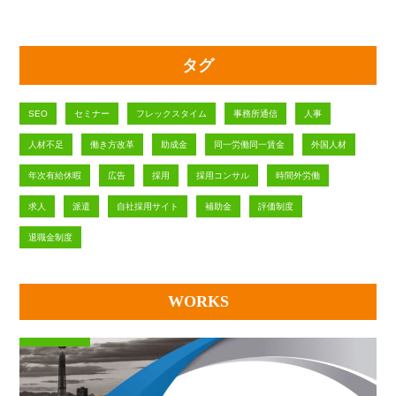
タグ
SEO
セミナー
フレックスタイム
事務所通信
人事
人材不足
働き方改革
助成金
同一労働同一賃金
外国人材
年次有給休暇
広告
採用
採用コンサル
時間外労働
求人
派遣
自社採用サイト
補助金
評価制度
退職金制度
WORKS