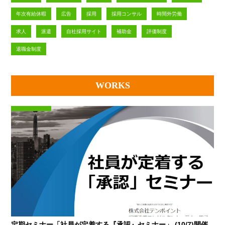
年次有給休暇
広告
採用
採用コンサル
時間外労働
求人
派遣
自社採用サイト
補助金
評価制度
退職金制度
WORKS
定期セミナー「社員が定着する『承認』セミナー」 (10/7)開催