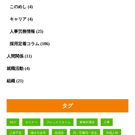
このめし
(4)
キャリア
(4)
人事労務情報
(25)
採用定着コラム
(106)
人間関係
(11)
就職活動
(4)
組織
(21)
タグ
SEO
セミナー
フレックスタイム
事務所通信
人事
人材不足
働き方改革
助成金
同一労働同一賃金
外国人材