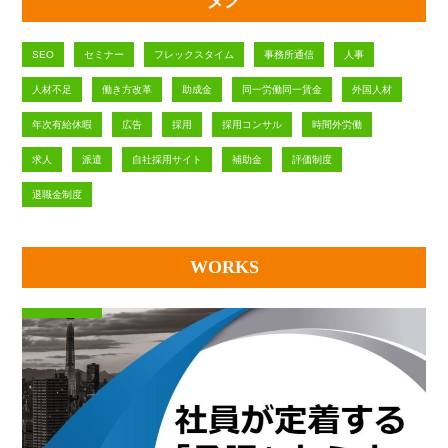
タグ
SEO
セミナー
フレックスタイム
事務所通信
人事
人材不足
働き方改革
助成金
同一労働同一賃金
外国人材
年次有給休暇
広告
採用
採用コンサル
時間外労働
求人
派遣
自社採用サイト
補助金
評価制度
退職金制度
WORKS