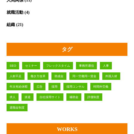
人間関係
(11)
就職活動
(4)
組織
(21)
タグ
SEO
セミナー
フレックスタイム
事務所通信
人事
人材不足
働き方改革
助成金
同一労働同一賃金
外国人材
年次有給休暇
広告
採用
採用コンサル
時間外労働
求人
派遣
自社採用サイト
補助金
評価制度
退職金制度
WORKS