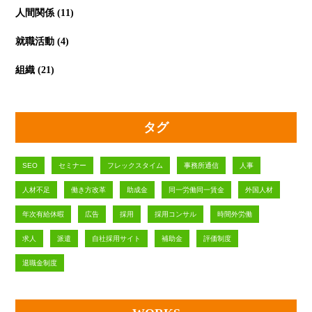
人間関係
(11)
就職活動
(4)
組織
(21)
タグ
SEO
セミナー
フレックスタイム
事務所通信
人事
人材不足
働き方改革
助成金
同一労働同一賃金
外国人材
年次有給休暇
広告
採用
採用コンサル
時間外労働
求人
派遣
自社採用サイト
補助金
評価制度
退職金制度