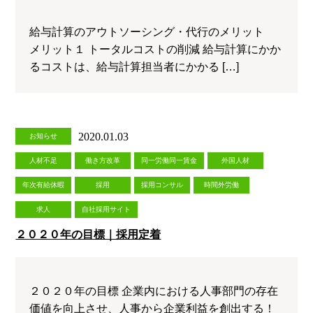
給与計算のアウトソーシング・代行のメリット
メリット１ トータルコストの削減 給与計算にかか
るコストは、給与計算担当者にかかる […]
2020.01.03
お知らせ
人材不足
働き方改革
同一労働同一賃金
外国人材
年次有給休暇
採用
採用コンサル
時間外労働
求人
自社採用サイト
２０２０年の目標｜採用定着
２０２０年の目標 企業内における人事部門の存在
価値を向上させ、人事から企業利益を創出する！